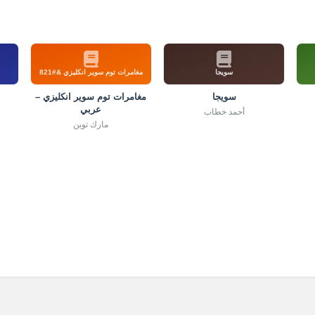
سويجا
مغامرات توم سوير انكليزي &#821
سويجا
مغامرات توم سوير انكليزي –
عربي
أحمد خطاب
مارك توين