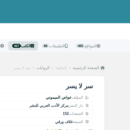
المواقع
التطبيقات
الكتب
ا
467
88
405
الصفحة الرئيسية
•
المكتبة
•
الروايات
•
سر لا يسر
سر لا يسر
المؤلف
عواض الميموني
دار النشر
مركز الأدب العربي للنشر
الصفحات
152
الصيغة
غلاف ورقي