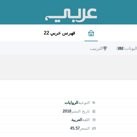
فهرس عربي 22
لبوتات
الترتيب
282
النوعية
الروايات
تاريخ النشر
2018
اللغة
العربية
السعر
45.57