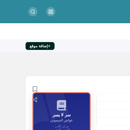
إضافة موقع
سر لا يسر
عواض الميموني
مركز الأدب
العربي للنشر