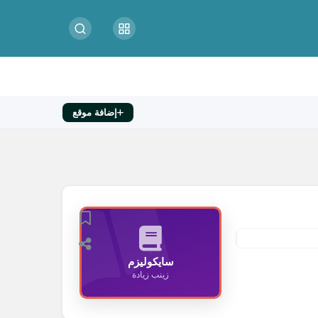
إضافة موقع
سايكوليزم
زينب زيادة