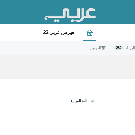
فهرس عربي 22
لبوتات
الترتيب
282
اللغة
العربية