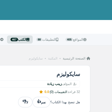
المواقع
التطبيقات
الكتب
ا
467
88
405
الصفحة الرئيسية
•
المكتبة
•
سايكوليزم
سايكوليزم
المؤلف
زينب زيادة
32 قراءة
|
التقييمات (0)
|
0.0
👎
👍
نعم
لا
هل تنصح بهذا الكتاب؟