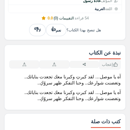
المؤلف
غادة رسول
اللغة
العربية
54 قراءة
|
التقييمات (0)
|
0.0
👎
👍
نعم
لا
هل تنصح بهذا الكتاب؟
نبذة عن الكتاب
إعجاب
آه يا موصل… لقد كبرتِ وكبرنا معك تجعدت بناياتك..
وتغضنت شوارعك.. وحنا التفكر ظهر سروُكِ..
آه يا موصل… لقد كبرتِ وكبرنا معك تجعدت بناياتك..
وتغضنت شوارعك.. وحنا التفكر ظهر سروُكِ..
كتب ذات صلة