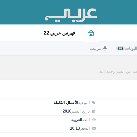
فهرس عربي 22
لبوتات
الترتيب
282
د ابن القيم رحمه الله
النوعية
الأعمال الكاملة
تاريخ النشر
2016
اللغة
العربية
السعر
10.13