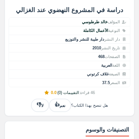
دراسة في المشروع النهضوي عند الغزالي
المؤلف
خالد طرطوسي
النوعية
الأعمال الكاملة
دار النشر
دار طيبة للنشر والتوزيع
تاريخ النشر
2010
الصفحات
468
اللغة
العربية
الصيغة
غلاف كرتوني
السعر
37.5
46 قراءة
|
التقييمات (0)
|
0.0
👎
👍
نعم
لا
هل تنصح بهذا الكتاب؟
التصنيفات والوسوم