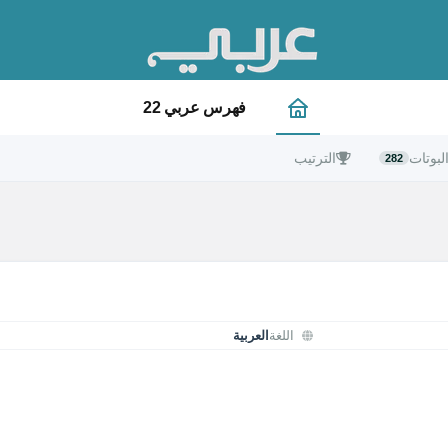
فهرس عربي 22
لبوتات
الترتيب
282
اللغة
العربية