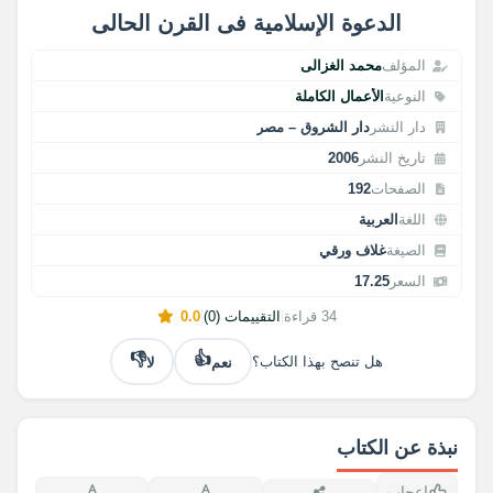
الدعوة الإسلامية فى القرن الحالى
المؤلف
محمد الغزالى
النوعية
الأعمال الكاملة
دار النشر
دار الشروق – مصر
تاريخ النشر
2006
الصفحات
192
اللغة
العربية
الصيغة
غلاف ورقي
السعر
17.25
34 قراءة
|
التقييمات (0)
|
0.0
👎
👍
نعم
لا
هل تنصح بهذا الكتاب؟
نبذة عن الكتاب
إعجاب