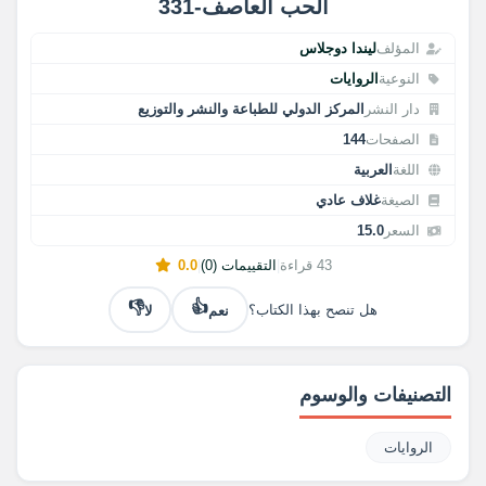
الحب العاصف-331
المؤلف
ليندا دوجلاس
النوعية
الروايات
دار النشر
المركز الدولي للطباعة والنشر والتوزيع
الصفحات
144
اللغة
العربية
الصيغة
غلاف عادي
السعر
15.0
43 قراءة
|
التقييمات (0)
|
0.0
👎
👍
نعم
لا
هل تنصح بهذا الكتاب؟
التصنيفات والوسوم
الروايات