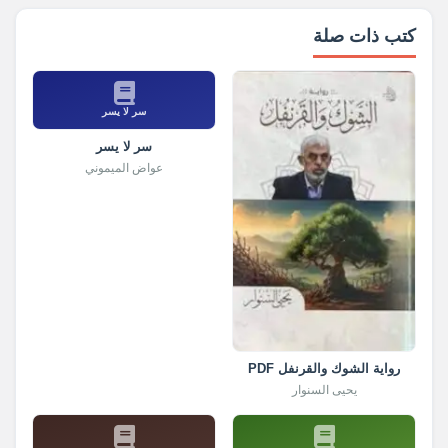
كتب ذات صلة
سر لا يسر
سر لا يسر
عواض الميموني
رواية الشوك والقرنفل PDF
يحيى السنوار