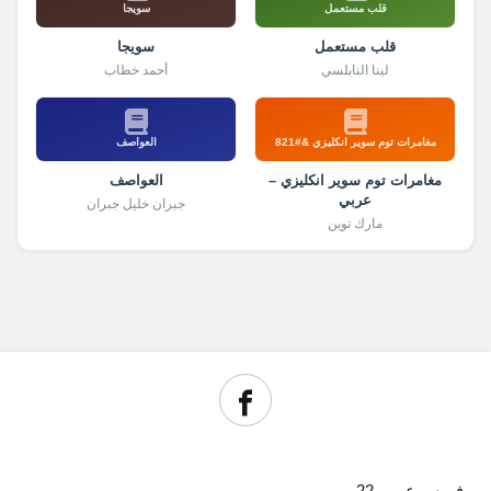
قلب مستعمل
سويجا
قلب مستعمل
سويجا
لينا النابلسي
أحمد خطاب
مغامرات توم سوير انكليزي &#821
العواصف
مغامرات توم سوير انكليزي –
العواصف
عربي
جبران خليل جبران
مارك توين
فهرس عربي 22