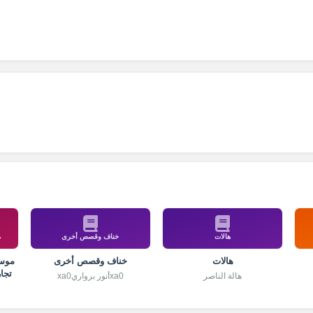
هالات
خناف وقصص أخرى
م
هالات
خناف وقصص أخرى
موسو
تجا
هالة الناصر
xa0أنور برواريxa0