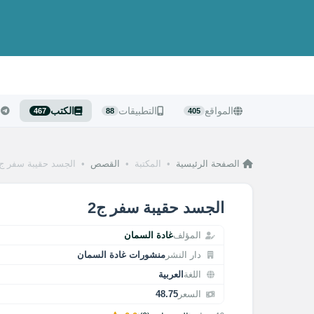
المواقع
التطبيقات
الكتب
ا
467
88
405
الصفحة الرئيسية
•
المكتبة
•
القصص
•
الجسد حقيبة سفر ج2
الجسد حقيبة سفر ج2
المؤلف
غادة السمان
دار النشر
منشورات غادة السمان
اللغة
العربية
السعر
48.75