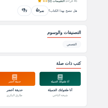
46 قراءة
|
التقييمات (0)
|
0.0
👎
👍
نعم
لا
هل تنصح بهذا الكتاب؟
التصنيفات والوسوم
القصص
كتب ذات صلة
أنا طفولتك الجميلة
حديقة أخضر
أنا طفولتك الجميلة
حديقة أخضر
شيخة الناخي
طارق البكري