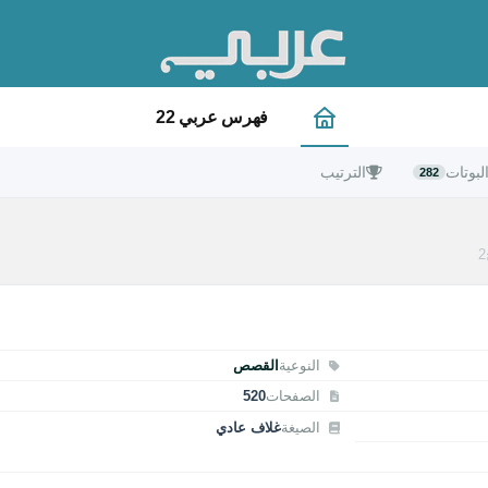
فهرس عربي 22
لبوتات
الترتيب
282
النوعية
القصص
الصفحات
520
الصيغة
غلاف عادي