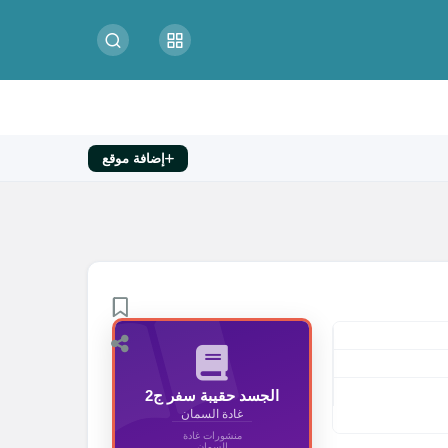
إضافة موقع
الجسد حقيبة سفر ج2
غادة السمان
منشورات غادة
السمان