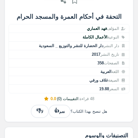
التحفة في أحكام العمرة والمسجد الحرام
المؤلف
فهد العماري
النوعية
الأعمال الكاملة
دار النشر
دار الحضارة للنشر والتوزيع _ السعودية
تاريخ النشر
2017
الصفحات
358
اللغة
العربية
الصيغة
غلاف ورقي
السعر
19.88
48 قراءة
|
التقييمات (0)
|
0.0
👎
👍
نعم
لا
هل تنصح بهذا الكتاب؟
التصنيفات والوسوم