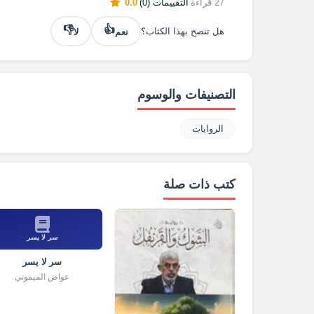
27 قراءة
|
التقييمات (0)
|
0.0
👎
👍
نعم
لا
هل تنصح بهذا الكتاب؟
التصنيفات والوسوم
الروايات
كتب ذات صلة
سر لا يسر
سر لا يسر
عواض الميموني