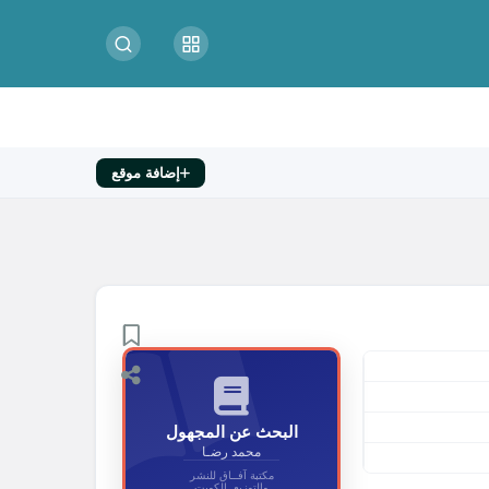
إضافة موقع
البحث عن المجهول
محمد رضـا
مكتبة آفــاق للنشر
والتوزيع_الكويت