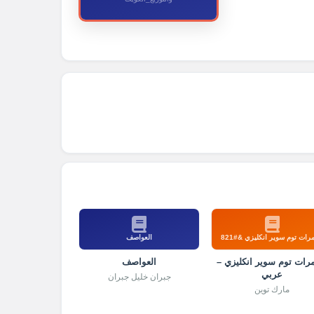
رات توم سوير انكليزي &#821
العواصف
رات توم سوير انكليزي –
العواصف
عربي
جبران خليل جبران
مارك توين