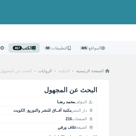
المواقع
التطبيقات
الكتب
ا
467
88
405
الصفحة الرئيسية
•
المكتبة
•
الروايات
•
البحث عن المجهول
البحث عن المجهول
المؤلف
محمد رضـا
دار النشر
مكتبة آفــاق للنشر والتوزيع_الكويت
الصفحات
216
الصيغة
غلاف ورقي