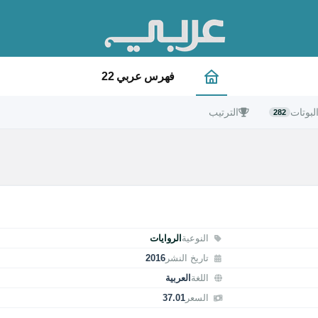
فهرس عربي 22
لبوتات
الترتيب
282
النوعية
الروايات
تاريخ النشر
2016
اللغة
العربية
السعر
37.01