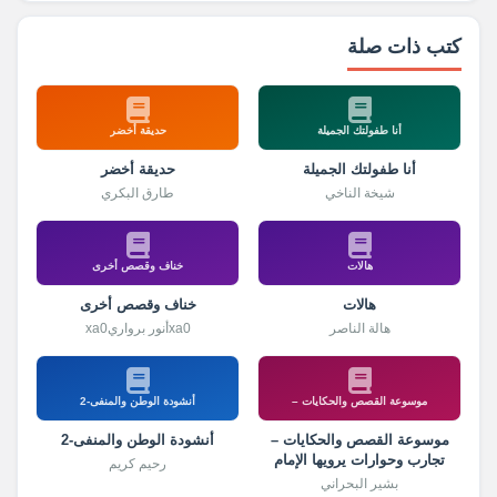
كتب ذات صلة
أنا طفولتك الجميلة
حديقة أخضر
أنا طفولتك الجميلة
حديقة أخضر
شيخة الناخي
طارق البكري
هالات
خناف وقصص أخرى
هالات
خناف وقصص أخرى
هالة الناصر
xa0أنور برواريxa0
موسوعة القصص والحكايات –
أنشودة الوطن والمنفى-2
موسوعة القصص والحكايات –
أنشودة الوطن والمنفى-2
تجارب وحوارات يرويها الإمام
رحيم كريم
الشيرازي
بشير البحراني