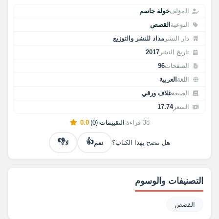
المؤلف
خولة جاسم
النوعية
القصص
دار النشر
مداد للنشر والتوزيع
تاريخ النشر
2017
الصفحات
96
اللغة
العربية
الصيغة
غلاف ورقي
السعر
17.74
38 قراءة
|
التقييمات (0)
|
0.0
👎
👍
نعم
لا
هل تنصح بهذا الكتاب؟
التصنيفات والوسوم
القصص