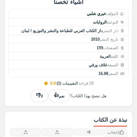
أشياء تخصنا
المؤلف
خيري شلبي
النوعية
الروايات
دار النشر
دار الكتاب العربي للطباعة والنشر والتوزيع / لبنان
تاريخ النشر
2010
الصفحات
159
اللغة
العربية
الصيغة
غلاف ورقي
السعر
16.88
29 قراءة
|
التقييمات (0)
|
0.0
👎
👍
نعم
لا
هل تنصح بهذا الكتاب؟
نبذة عن الكتاب
إعجاب