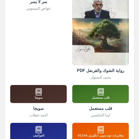
سر لا يسر
عواض الميموني
رواية الشوك والقرنفل PDF
يحيى السنوار
قلب مستعمل
سويجا
قلب مستعمل
سويجا
لينا النابلسي
أحمد خطاب
مغامرات توم سوير انكليزي &#821
العواصف