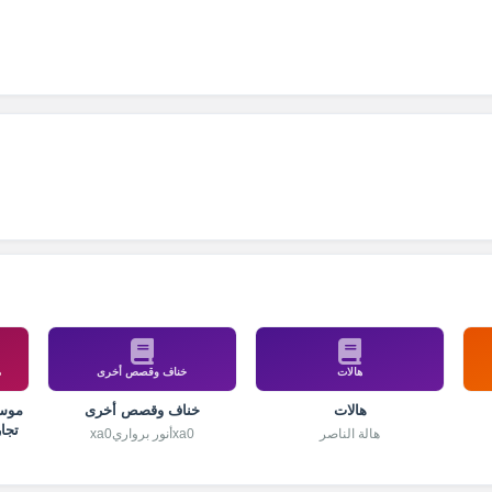
هالات
خناف وقصص أخرى
م
هالات
خناف وقصص أخرى
موسو
تجا
هالة الناصر
xa0أنور برواريxa0