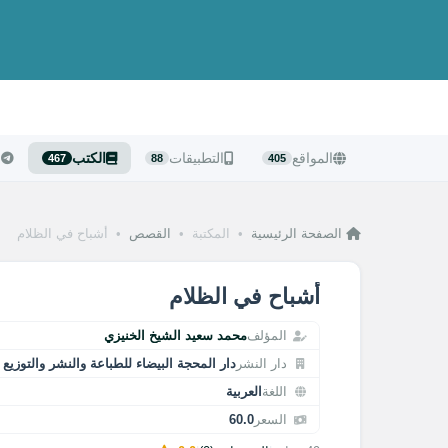
المواقع
التطبيقات
الكتب
ا
467
88
405
الصفحة الرئيسية
•
المكتبة
•
القصص
•
أشباح في الظلام
أشباح في الظلام
المؤلف
محمد سعيد الشيخ الخنيزي
دار النشر
دار المحجة البيضاء للطباعة والنشر والتوزيع
اللغة
العربية
السعر
60.0