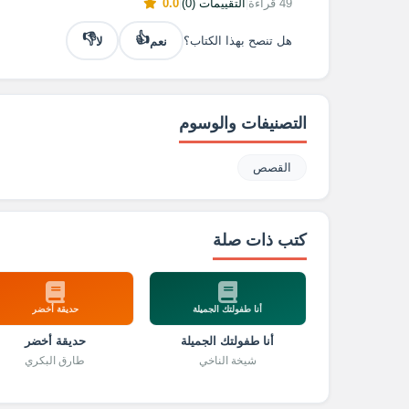
49 قراءة
|
التقييمات (0)
|
0.0
👎
👍
نعم
لا
هل تنصح بهذا الكتاب؟
التصنيفات والوسوم
القصص
كتب ذات صلة
أنا طفولتك الجميلة
حديقة أخضر
أنا طفولتك الجميلة
حديقة أخضر
شيخة الناخي
طارق البكري