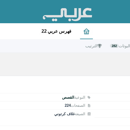
فهرس عربي 22
لبوتات
الترتيب
282
النوعية
القصص
الصفحات
224
الصيغة
غلاف كرتوني