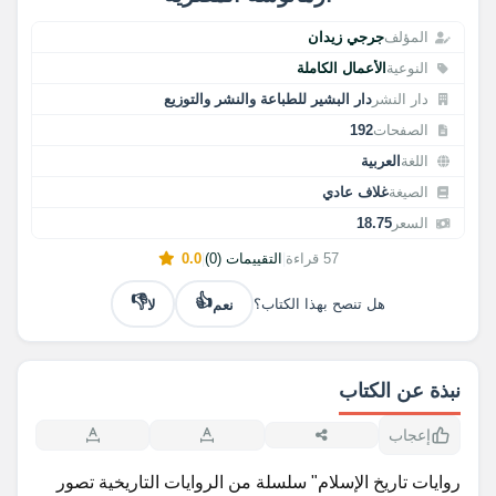
المؤلف
جرجي زيدان
النوعية
الأعمال الكاملة
دار النشر
دار البشير للطباعة والنشر والتوزيع
الصفحات
192
اللغة
العربية
الصيغة
غلاف عادي
السعر
18.75
57 قراءة
|
التقييمات (0)
|
0.0
👎
👍
نعم
لا
هل تنصح بهذا الكتاب؟
نبذة عن الكتاب
إعجاب
روايات تاريخ الإسلام" سلسلة من الروايات التاريخية تصور