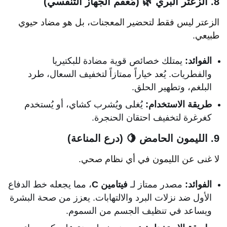
8. الزعتر البري 🌿 (مُعقم الجهاز التنفسي)
الزعتر ليس فقط لتحضير المعجنات، بل هو مضاد حيوي
طبيعي.
الفوائد:
يمتلك خصائص قوية مضادة للبكتيريا
والفطريات. يُعد خياراً ممتازاً لتخفيف السعال، طرد
البلغم، وتطهير الحلق.
طريقة الاستخدام:
يُغلى ويُشرب كشاي، أو يُستخدم
كغرغرة لتخفيف احتقان الحنجرة.
9. الليمون الحامض 🍋 (درع المناعة)
لا غنى عن الليمون في أي نظام صحي.
الفوائد:
مصدر ممتاز لـ
فيتامين C
، مما يجعله خط الدفاع
الأول ضد نزلات البرد والالتهابات. يعزز من صحة البشرة
ويساعد في تنظيف الجسم من السموم.