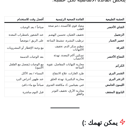
العشبة الطبيعية
الفائدة الصحية الرئيسية
أفضل وقت للاستخدام
مضاد قوي للأكسدة، دعم صحة
الشاي الأخضر
صباحاً / بعد الوجبات
القلب
الزنجبيل
تخفيف الغثيان، تحسين الهضم
عند الشعور باضطراب المعدة
عصير الصبار
ترطيب البشرة، تنشيط المناعة
على الريق / موضعياً
تنظيم سكر الدم، تخفيف
القرفة
مع وجبة الإفطار أو المشروبات
الالتهابات
تسكين آلام المعدة، تهدئة
النعناع الأخضر
بعد الوجبات الدسمة
الأعصاب
محاربة التهابات المفاصل، تقوية
مع الوجبات (يفضل مع الفلفل
الكركم
المناعة
الأسود)
الشمر البري
طرد الغازات، علاج الانتفاخ
المساء / بعد الأكل
الزعتر البري
محاربة البكتيريا، تهدئة الحلق
عند ظهور أعراض البرد
الليمون الحامض
غني بفيتامين C، مكافحة العدوى
صباحاً مع ماء دافئ
محاربة الأرق، تخفيف التوتر
البابونج المجفف
قبل النوم مباشرة
والقلق
يمكن تهمك :)