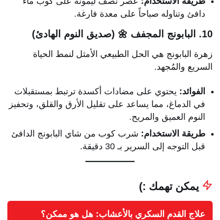
طريقة الاستخدام:
عصر نصف ليمونة على كوب ماء
دافئ وتناوله صباحاً على معدة فارغة.
10. البابونج المجفف 🌼 (صديق النوم الهادئ)
زهرة البابونج هي الحل الطبيعي الأمثل لنمط الحياة
السريع والمُجهد.
الفوائد:
يحتوي على مضادات أكسدة ترتبط بمستقبلات
في الدماغ، مما يساعد على تقليل الأرق والقلق، وتحفيز
النوم العميق والمريح.
طريقة الاستخدام:
شرب كوب من شاي البابونج الدافئ
قبل التوجه إلى السرير بـ 30 دقيقة.
يمكن تهمك :)
علاج القدم السكري بالأعشاب: هل هو ممكن؟